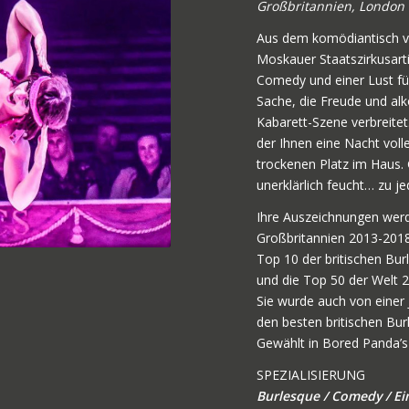
Großbritannien, London
Aus dem komödiantisch ve
Moskauer Staatszirkusartis
Comedy und einer Lust für 
Sache, die Freude und alk
Kabarett-Szene verbreitet
der Ihnen eine Nacht voll
trockenen Platz im Haus. 
unerklärlich feucht… zu je
Ihre Auszeichnungen werd
Großbritannien 2013-2018
Top 10 der britischen Bu
und die Top 50 der Welt 
Sie wurde auch von einer 
den besten britischen Bu
Gewählt in Bored Panda’
SPEZIALISIERUNG
Burlesque / Comedy / Ei