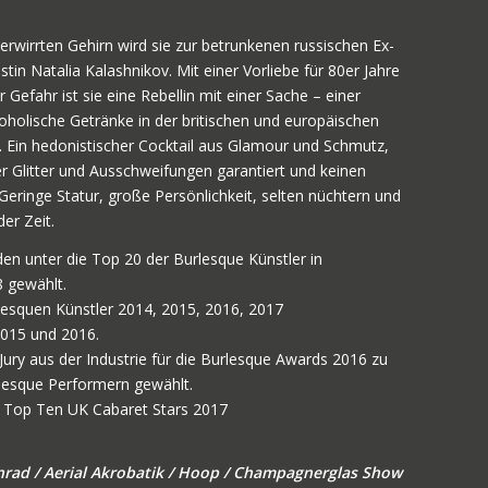
rwirrten Gehirn wird sie zur betrunkenen russischen Ex-
tin Natalia Kalashnikov. Mit einer Vorliebe für 80er Jahre
Gefahr ist sie eine Rebellin mit einer Sache – einer
oholische Getränke in der britischen und europäischen
. Ein hedonistischer Cocktail aus Glamour und Schmutz,
er Glitter und Ausschweifungen garantiert und keinen
Geringe Statur, große Persönlichkeit, selten nüchtern und
der Zeit.
en unter die Top 20 der Burlesque Künstler in
 gewählt.
rlesquen Künstler 2014, 2015, 2016, 2017
2015 und 2016.
Jury aus der Industrie für die Burlesque Awards 2016 zu
rlesque Performern gewählt.
s Top Ten UK Cabaret Stars 2017
nrad / Aerial Akrobatik / Hoop / Champagnerglas Show