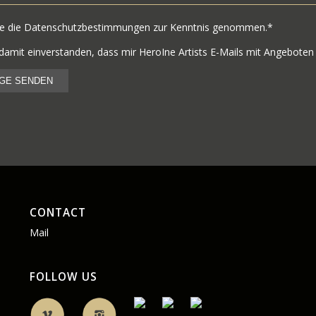
be die Datenschutzbestimmungen zur Kenntnis genommen.*
 damit einverstanden, dass mir HeroIne Artists E-Mails mit Angeboten
CONTACT
Mail
FOLLOW US