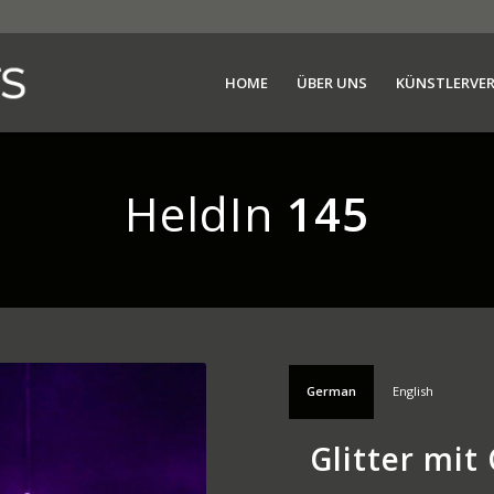
HOME
ÜBER UNS
KÜNSTLERVE
HeldIn
145
German
English
Glitter mi