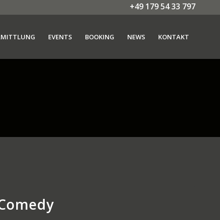
+49 179 54 33 797
RMITTLUNG
EVENTS
BOOKING
NEWS
KONTAKT
t Comedy