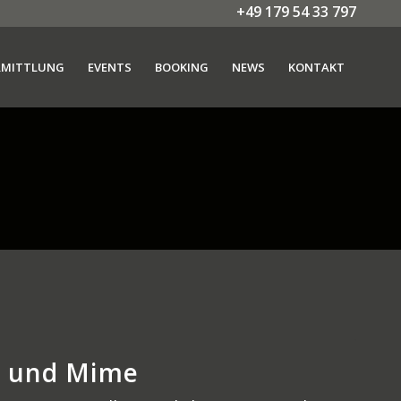
+49 179 54 33 797
RMITTLUNG
EVENTS
BOOKING
NEWS
KONTAKT
 und Mime