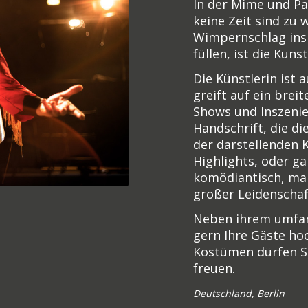
In der Mime und Pa
keine Zeit sind zu 
Wimpernschlag ins H
füllen, ist die Kun
Die Künstlerin ist
greift auf ein brei
Shows und Inszenie
Handschrift, die d
der darstellenden K
Highlights, oder g
komödiantisch, ma
großer Leidenschaf
Neben ihrem umfa
gern Ihre Gäste ho
Kostümen dürfen Si
freuen.
Deutschland, Berlin