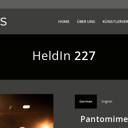
HOME
ÜBER UNS
KÜNSTLERVE
HeldIn
227
German
English
Pantomime