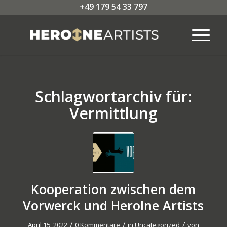
+49 179 54 33 797
Schlagwortarchiv für:
Vermittlung
Kooperation zwischen dem
Vorwerck und HeroIne Artists
/
/
/
April 15, 2022
0 Kommentare
in
Uncategorized
von